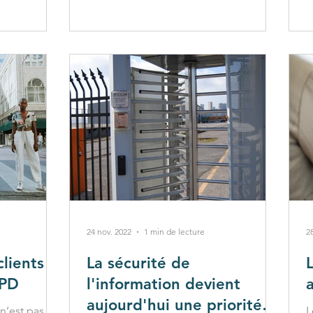
24 nov. 2022
1 min de lecture
28
lients :
La sécurité de
GPD
l'information devient
aujourd'hui une priorité
 n’est pas
L