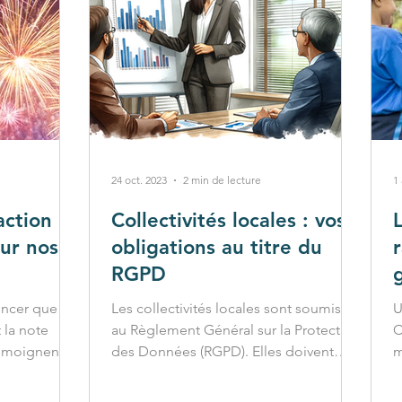
24 oct. 2023
2 min de lecture
1
ction :
Collectivités locales : vos
sur nos
obligations au titre du
RGPD
s
oncer que
Les collectivités locales sont soumises
U
 la note
au Règlement Général sur la Protection
C
témoignent
des Données (RGPD). Elles doivent
m
respecter un ensemble...
c