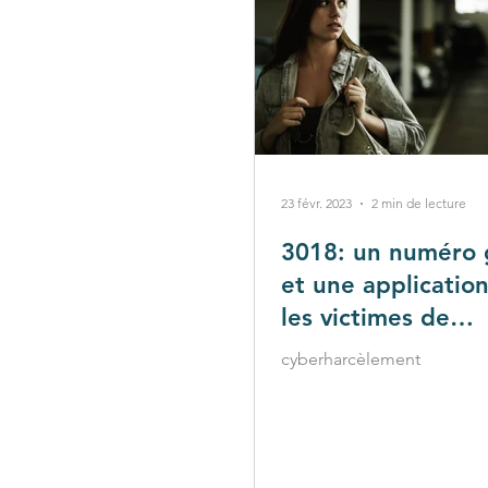
23 févr. 2023
2 min de lecture
3018: un numéro 
et une applicatio
les victimes de
cyberharcèlement
cyberharcèlement