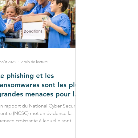
 août 2023
2 min de lecture
Le phishing et les
ransomwares sont les plus
grandes menaces pour le
ecteur caritatif
n rapport du National Cyber Security
entre (NCSC) met en évidence la
enace croissante à laquelle sont
onfrontées les organisations...