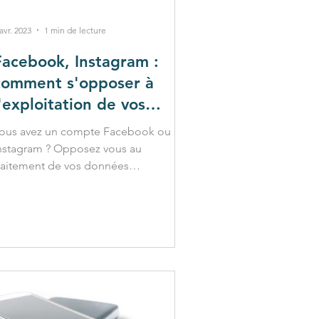
avr. 2023
1 min de lecture
Facebook, Instagram :
comment s'opposer à
l'exploitation de vos
données personnelles ?
ous avez un compte Facebook ou
nstagram ? Opposez vous au
raitement de vos données
ersonnelles à des fins de publicité
ersonnalisée