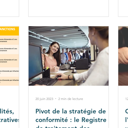
20 juin 2023
2 min de lecture
1
ités,
Pivot de la stratégie de
C
ratives
conformité : le Registre