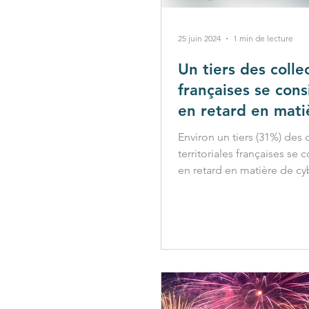
25 juin 2024
1 min de lecture
Un tiers des collec
françaises se con
en retard en mati
cybersécurité, ré
Environ un tiers (31%) des c
étude d'HarfangL
territoriales françaises se 
en retard en matière de cy