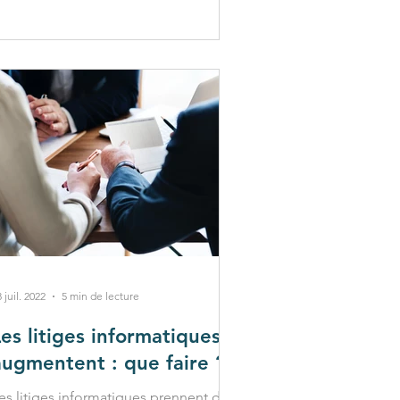
 juil. 2022
5 min de lecture
Les litiges informatiques
augmentent : que faire ?
es litiges informatiques prennent de