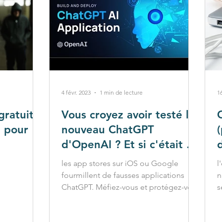
4 févr. 2023
1 min de lecture
1
gratuit
Vous croyez avoir testé le
n pour
nouveau ChatGPT
d'OpenAI ? Et si c'était un
clone ?
les app stores sur iOS ou Google
l
fourmillent de fausses applications
n
ChatGPT. Méfiez-vous et protégez-vous
s
ainsi que vos enfants.
l