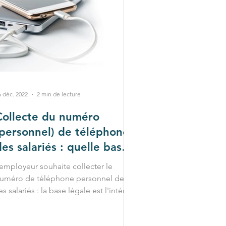
6 déc. 2022
2 min de lecture
Collecte du numéro
(personnel) de téléphone
des salariés : quelle base
légale ?
'employeur souhaite collecter le
uméro de téléphone personnel de
es salariés : la base légale est l'intérêt
égitime de l'entreprise