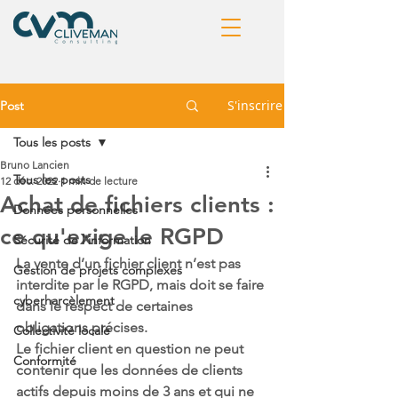
S'inscrire
Post
Tous les posts
Bruno Lancien
Tous les posts
12 déc. 2022
1 min de lecture
Achat de fichiers clients :
Données personnelles
ce qu'exige le RGPD
Sécurité de l'information
La vente d’un fichier client n’est pas 
Gestion de projets complexes
interdite par le RGPD, mais doit se faire 
cyberharcèlement
dans le respect de certaines 
obligations précises. 
Collectivité locale
Le fichier client en question ne peut 
Conformité
contenir que les données de clients 
actifs depuis moins de 3 ans et qui ne 