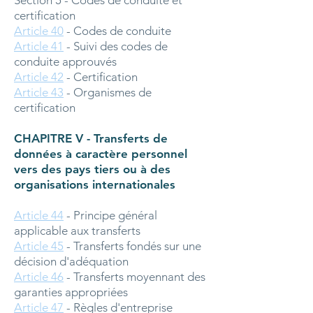
Section 5 - Codes de conduite et
certification
Article 40
- Codes de conduite
Article 41
- Suivi des codes de
conduite approuvés
Article 42
- Certification
Article 43
- Organismes de
certification
CHAPITRE V - Transferts de
données à caractère personnel
vers des pays tiers ou à des
organisations internationales
Article 44
- Principe général
applicable aux transferts
Article 45
- Transferts fondés sur une
décision d'adéquation
Article 46
- Transferts moyennant des
garanties appropriées
Article 47
- Règles d'entreprise