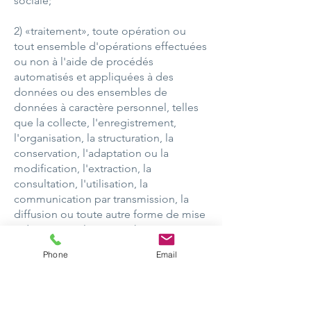
sociale;
2) «traitement», toute opération ou
tout ensemble d'opérations effectuées
ou non à l'aide de procédés
automatisés et appliquées à des
données ou des ensembles de
données à caractère personnel, telles
que la collecte, l'enregistrement,
l'organisation, la structuration, la
conservation, l'adaptation ou la
modification, l'extraction, la
consultation, l'utilisation, la
communication par transmission, la
diffusion ou toute autre forme de mise
à disposition, le rapprochement ou
l'interconnexion, la limitation,
Phone
Email
l'effacement ou la destruction;
3) «limitation du traitement», le
marquage de données à caractère