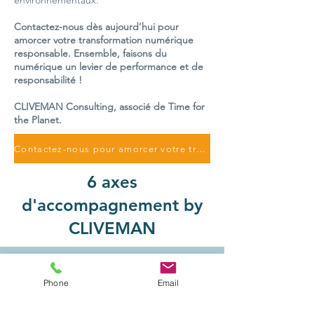
environnementaux.
Contactez-nous dès aujourd’hui pour
amorcer votre transformation numérique
responsable. Ensemble, faisons du
numérique un levier de performance et de
responsabilité !
CLIVEMAN Consulting, associé de Time for
the Planet.
Contactez-nous pour amorcer votre transition
6 axes
d'accompagnement by
CLIVEMAN
Phone
Email
Stratégie et gouvernance
Formaliser