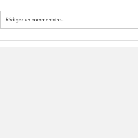
Rédigez un commentaire...
L'utilisation de la solution
"Pay or ok"
d'hébergement Cloud Azure
décision de
est-elle conforme au RGPD ?
Protection