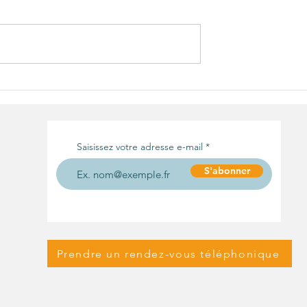
 by Meta :
Collectivités locales : vos
 l'European Data
obligations au titre du
 Board
RGPD
Saisissez votre adresse e-mail
S'abonner
Prendre un rendez-vous téléphonique