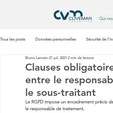
Qui no
Tous les posts
Données personnelles
Sécurité de l'i
Bruno Lancien
21 juil. 2021
2 min de lecture
Retour
Gestion de projets complexes
cyberharcèlement
Clauses obligatoir
entre le responsab
Conformité
le sous-traitant
Le RGPD impose un encadrement précis de la 
le responsable de traitement. 