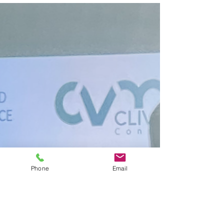
Christopher Nolan nous l'avait démontré avec
Inception, on peut regarder le monde comme
une simple feuille de papier qui se replie sur...
Phone
Email