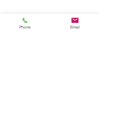
Phone
Email
Previous
Next
CLIVEMAN Consulting
Siège social : 84 Avenue de la République,
75011 PARIS
Implantations : Rennes - Lyon
© 2025 CLIVEMAN
Politique des cookies
Politique de confidentialité