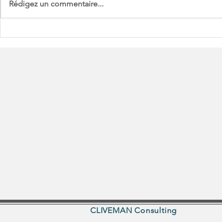
Rédigez un commentaire...
Mesurer la conformité de
Le "life cyc
votre politique de
politique d
conformité
données
CLIVEMAN Consulting