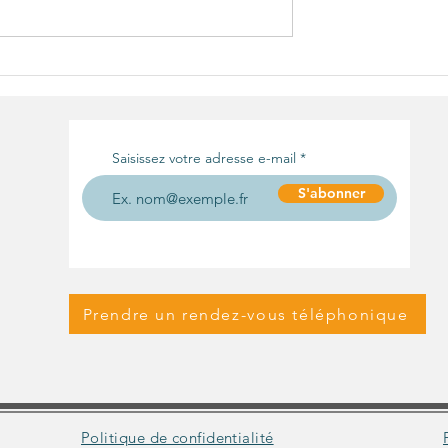
le" d'une
Définition d'un programm
e protection des
de protection des donnée
et d'une stratégie de
confidentialité
Saisissez votre adresse e-mail
S'abonner
Prendre un rendez-vous téléphonique
Politique de confidentialité