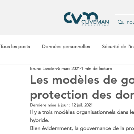
Qui no
Tous les posts
Données personnelles
Sécurité de l'i
Bruno Lancien
5 mars 2021
1 min de lecture
Retour
Gestion de projets complexes
cyberharcèlement
Les modèles de go
protection des do
Conformité
Dernière mise à jour :
12 juil. 2021
Il y a trois modèles organisationnels dans les
hybride.
Bien évidemment, la gouvernance de la prot