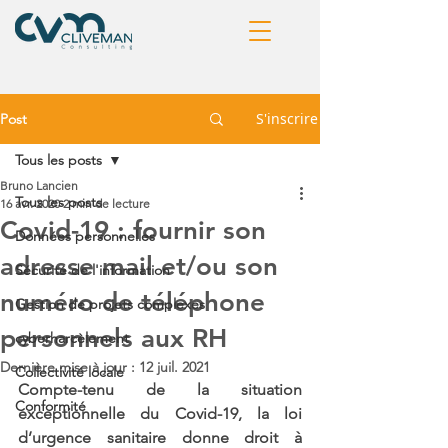
S'inscrire
Post
Tous les posts
Bruno Lancien
Tous les posts
16 avr. 2020
2 min de lecture
Covid-19 : fournir son
Données personnelles
adresse mail et/ou son
Sécurité de l'information
numéro de téléphone
Gestion de projets complexes
personnels aux RH
cyberharcèlement
Dernière mise à jour :
12 juil. 2021
Collectivité locale
Compte-tenu de la situation 
Conformité
exceptionnelle du Covid-19, la loi 
d’urgence sanitaire donne droit à 