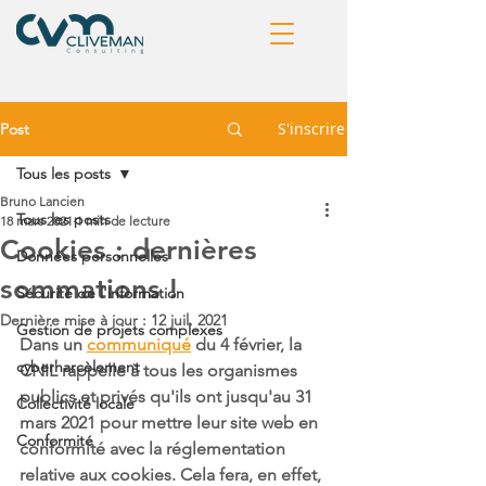
S'inscrire
Post
Tous les posts
Bruno Lancien
Tous les posts
18 mars 2021
1 min de lecture
Cookies : dernières
Données personnelles
sommations !
Sécurité de l'information
Dernière mise à jour :
12 juil. 2021
Gestion de projets complexes
Dans un 
communiqué
 du 4 février, la 
cyberharcèlement
CNIL rappelle à tous les organismes 
publics et privés qu'ils ont jusqu'au 31 
Collectivité locale
mars 2021 pour mettre leur site web en 
Conformité
conformité avec la réglementation 
relative aux cookies. Cela fera, en effet, 