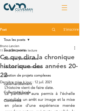
S'inscrire
Post
Tous les posts
Bruno Lancien
Tous les posts
11 avr. 2021
2 min de lecture
Ce que dira la chronique
Données personnelles
historique des années 20-
Sécurité de l'information
22
Gestion de projets complexes
Dernière mise à jour :
12 juil. 2021
cyberharcèlement
L’histoire vient de faire date.
Collectivité locale
La pandémie aura permis à l’échelle 
mondiale un arrêt sur image et la mise 
Conformité
en place d’une expérience menée 