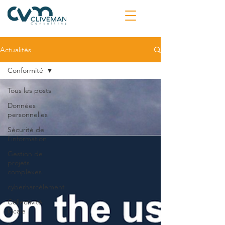
Actualités
Conformité
Tous les posts
Données
personnelles
Sécurité de
l'information
Gestion de
projets
complexes
cyberharcèlement
Collectivité
locale